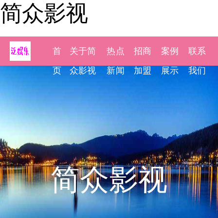
简众影视
首
关于简
热点
招商
案例
联系
页
众影视
新闻
加盟
展示
我们
简众影视